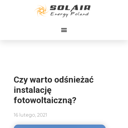
Przejdź
do
treści
Czy warto odśnieżać
instalację
fotowoltaiczną?
16 lutego, 2021