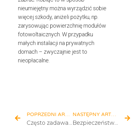
nieumiejętny można wyrządzić sobie
więcej szkody, aniżeli pożytku, np.
zarysowując powierzchnię modułów
fotowoltaicznych. W przypadku
małych instalacji na prywatnych
domach – zwyczajnie jest to
nieopłacalne.
Prev
Na
POPRZEDNI ARTYKUŁ
NASTĘPNY ARTYKUŁ
Często zadawane pytania – fotowoltaika i pompa ciepła
Bezpieczeństwo pożarowe instalacji fotowoltaicznych – ważna zmiana