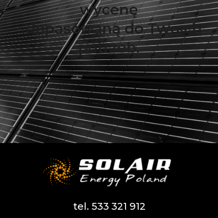
wycenę
- dopasowaną do Twoich
potrzeb.
tel. 533 321 912