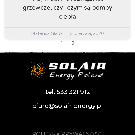
grzewcze, czyli czym są pompy
ciepła
Mateusz Gładki
5 czerwca, 2020
1
2
tel. 533 321 912
biuro@solair-energy.pl
POLITYKA PRYWATNOŚCI